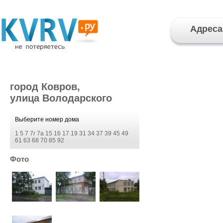
Адреса
город Ковров,
улица Володарского
Выберите номер дома
1
5
7
7г
7а
15
16
17
19
31
34
37
39
45
49
61
63
68
70
85
92
Фото