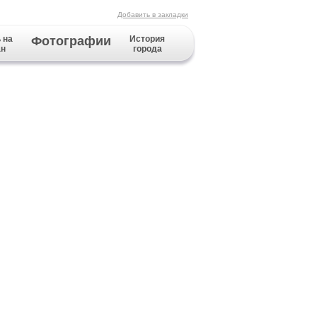
Добавить в закладки
 на
Фотографии
История
ан
города