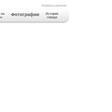
Добавить в закладки
 на
Фотографии
История
ан
города