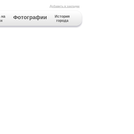
Добавить в закладки
 на
Фотографии
История
ан
города