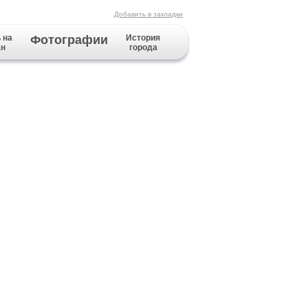
Добавить в закладки
 на
Фотографии
История
ан
города