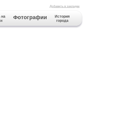
Добавить в закладки
 на
Фотографии
История
ан
города