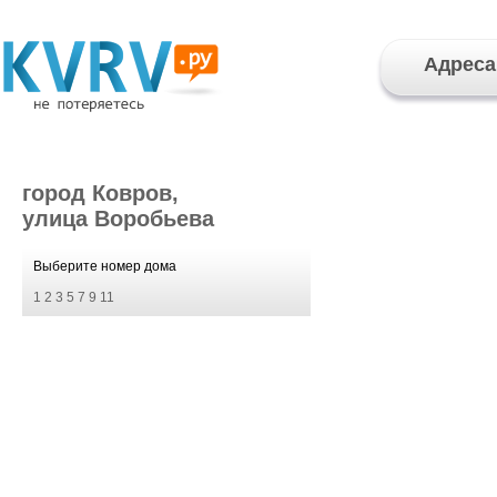
Адреса
город Ковров,
улица Воробьева
Выберите номер дома
1
2
3
5
7
9
11