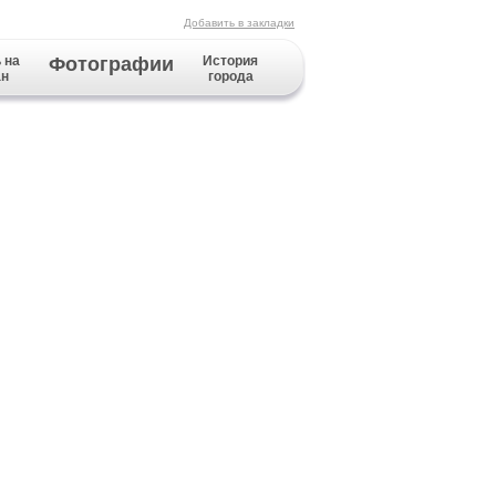
Добавить в закладки
 на
Фотографии
История
ан
города