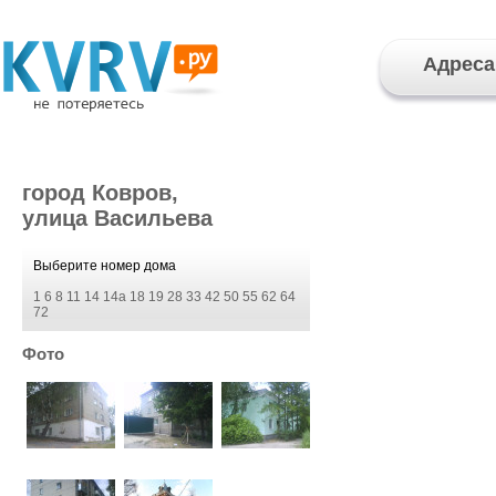
Адреса
город Ковров,
улица Васильева
Выберите номер дома
1
6
8
11
14
14а
18
19
28
33
42
50
55
62
64
72
Фото