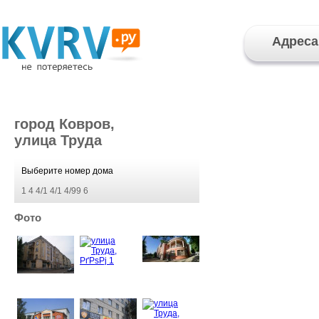
Адреса
город Ковров,
улица Труда
Выберите номер дома
1
4
4/1
4/1
4/99
6
Фото