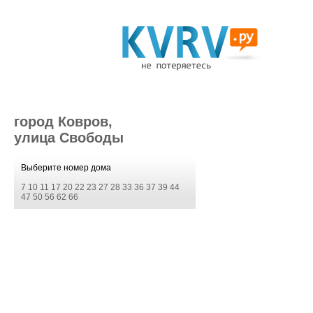
город Ковров,
улица Свободы
Выберите номер дома
7
10
11
17
20
22
23
27
28
33
36
37
39
44
47
50
56
62
66