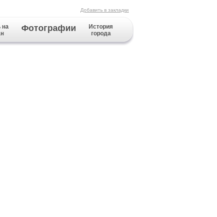
Добавить в закладки
 на
Фотографии
История
ан
города