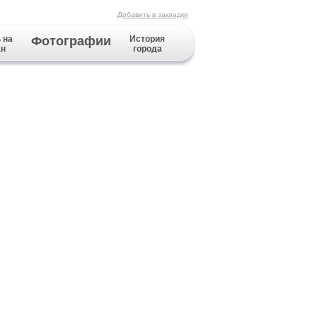
Добавить в закладки
 на
Фотографии
История
ан
города