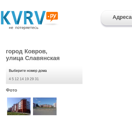
Адреса
город Ковров,
улица Славянская
Выберите номер дома
4
5
12
14
19
29
31
Фото