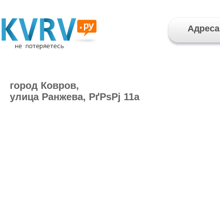
Адреса
город Ковров,
улица Ранжева, РґРѕРј 11а