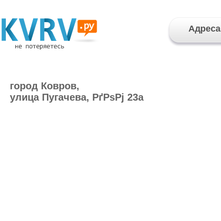
Адреса
город Ковров,
улица Пугачева, РґРѕРј 23а