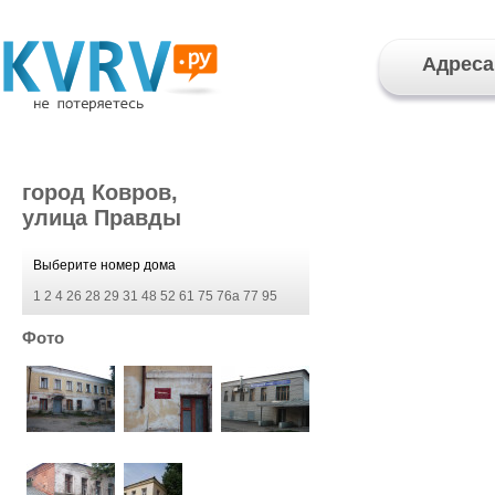
Адреса
город Ковров,
улица Правды
Выберите номер дома
1
2
4
26
28
29
31
48
52
61
75
76а
77
95
Фото