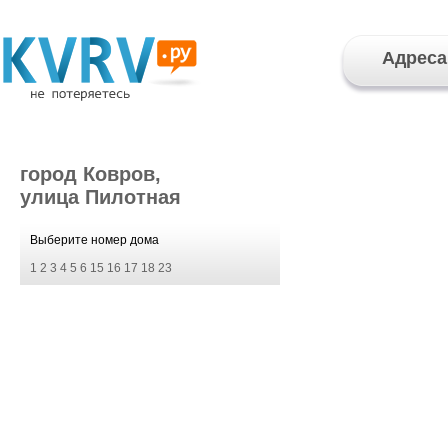
Адреса
город Ковров,
улица Пилотная
Выберите номер дома
1
2
3
4
5
6
15
16
17
18
23