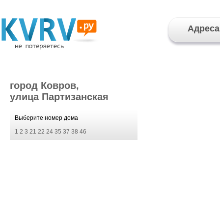
Адреса
город Ковров,
улица Партизанская
Выберите номер дома
1
2
3
21
22
24
35
37
38
46