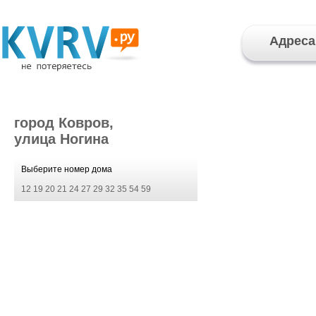
Адреса
город Ковров,
улица Ногина
Выберите номер дома
12
19
20
21
24
27
29
32
35
54
59