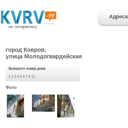
Адреса
город Ковров,
улица Молодогвардейская
Выберите номер дома
1
2
3
4
5
6
7
8
11
Фото