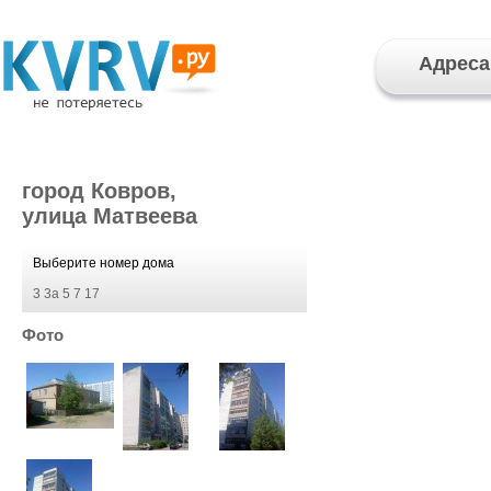
Адреса
город Ковров,
улица Матвеева
Выберите номер дома
3
3а
5
7
17
Фото