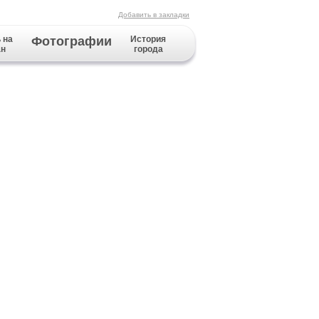
Добавить в закладки
 на
Фотографии
История
ан
города