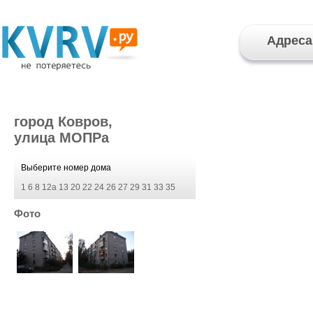
Адреса
город Ковров,
улица МОПРа
Выберите номер дома
1
6
8
12а
13
20
22
24
26
27
29
31
33
35
Фото