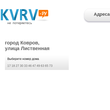
Адреса
город Ковров,
улица Лиственная
Выберите номер дома
17
18
27
30
33
46
47
49
63
65
73