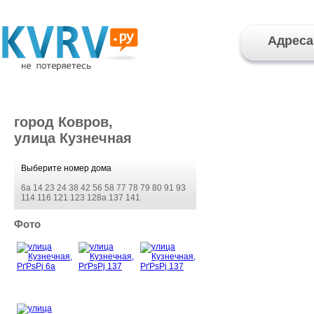
Адреса
город Ковров,
улица Кузнечная
Выберите номер дома
6а
14
23
24
38
42
56
58
77
78
79
80
91
93
114
116
121
123
128а
137
141
Фото