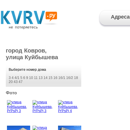
Адреса
город Ковров,
улица Куйбышева
Выберите номер дома
3
4
4/1
5
6
9
10
11
13
14
15
16
16/1
16/2
18
20
43
47
Фото