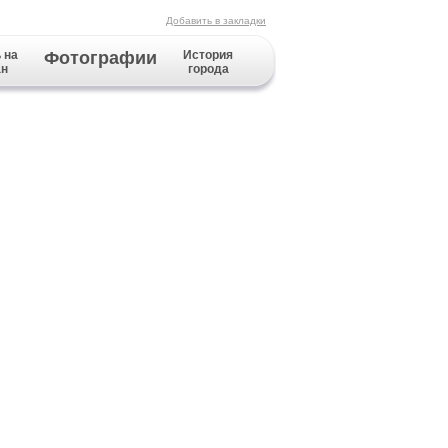
Добавить в закладки
 на
Фотографии
История
ан
города