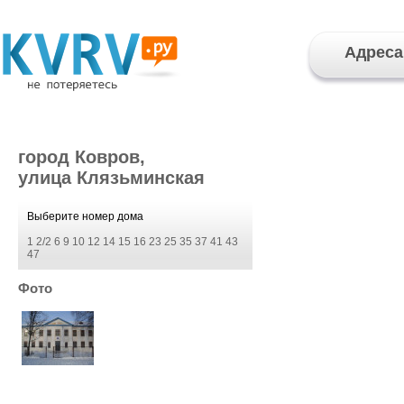
Адреса
город Ковров,
улица Клязьминская
Выберите номер дома
1
2/2
6
9
10
12
14
15
16
23
25
35
37
41
43
47
Фото