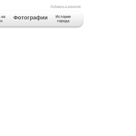
Добавить в закладки
 на
Фотографии
История
ан
города