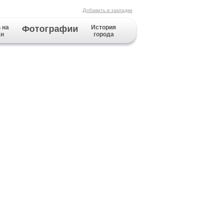
Добавить в закладки
 на
Фотографии
История
ан
города