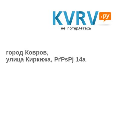
город Ковров,
улица Киркижа, РґРѕРј 14а