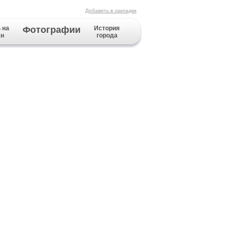
Добавить в закладки
 на
Фотографии
История
ан
города