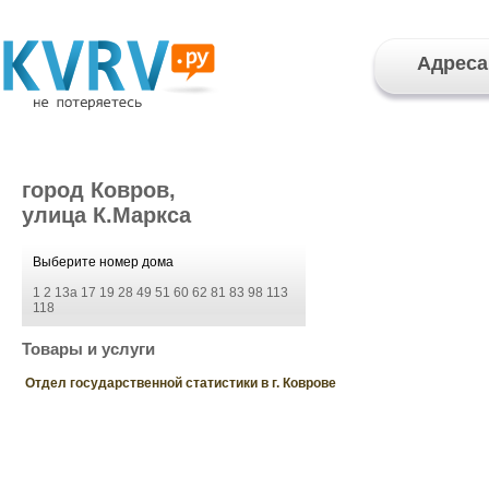
Адреса
город Ковров,
улица К.Маркса
Выберите номер дома
1
2
13а
17
19
28
49
51
60
62
81
83
98
113
118
Товары и услуги
Отдел государственной статистики в г. Коврове