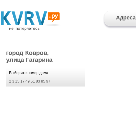
Адреса
город Ковров,
улица Гагарина
Выберите номер дома
2
3
15
17
49
51
83
85
97