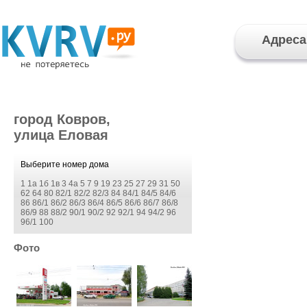
Адреса
город Ковров,
улица Еловая
Выберите номер дома
1
1а
1б
1в
3
4а
5
7
9
19
23
25
27
29
31
50
62
64
80
82/1
82/2
82/3
84
84/1
84/5
84/6
86
86/1
86/2
86/3
86/4
86/5
86/6
86/7
86/8
86/9
88
88/2
90/1
90/2
92
92/1
94
94/2
96
96/1
100
Фото