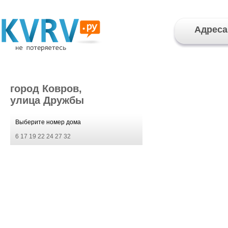
Адреса
город Ковров,
улица Дружбы
Выберите номер дома
6
17
19
22
24
27
32