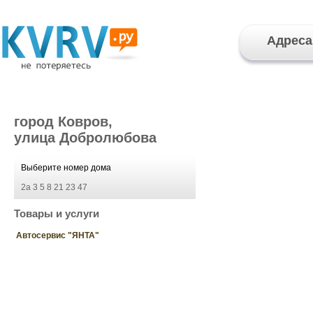
Адреса
город Ковров,
улица Добролюбова
Выберите номер дома
2а
3
5
8
21
23
47
Товары и услуги
Автосервис "ЯНТА"