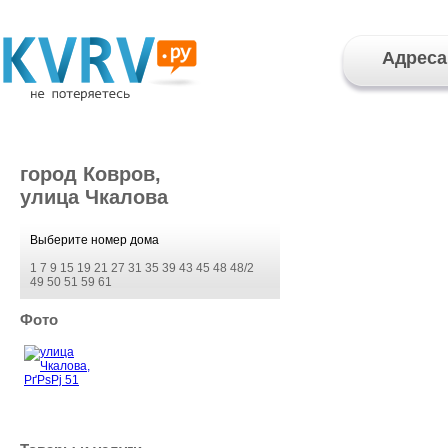
Адреса
город Ковров,
улица Чкалова
Выберите номер дома
1
7
9
15
19
21
27
31
35
39
43
45
48
48/2
49
50
51
59
61
Фото