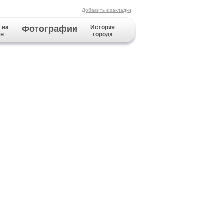
Добавить в закладки
 на
Фотографии
История
ан
города