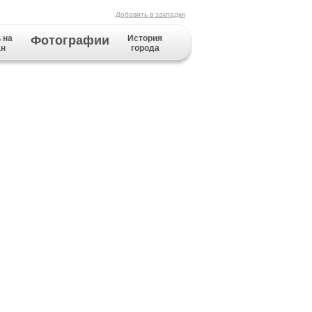
Добавить в закладки
 на
Фотографии
История
ан
города