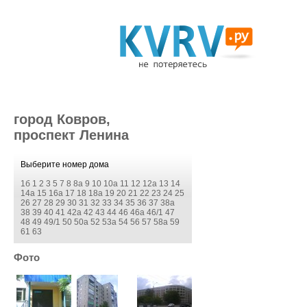
город Ковров,
проспект Ленина
Выберите номер дома
1б
1
2
3
5
7
8
8а
9
10
10а
11
12
12а
13
14
14а
15
16а
17
18
18а
19
20
21
22
23
24
25
26
27
28
29
30
31
32
33
34
35
36
37
38а
38
39
40
41
42а
42
43
44
46
46а
46/1
47
48
49
49/1
50
50а
52
53а
54
56
57
58а
59
61
63
Фото