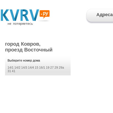
Адреса
город Ковров,
проезд Восточный
Выберите номер дома
14/1
14/2
14/3
14/4
15
16/1
19
27
29
29а
31
41