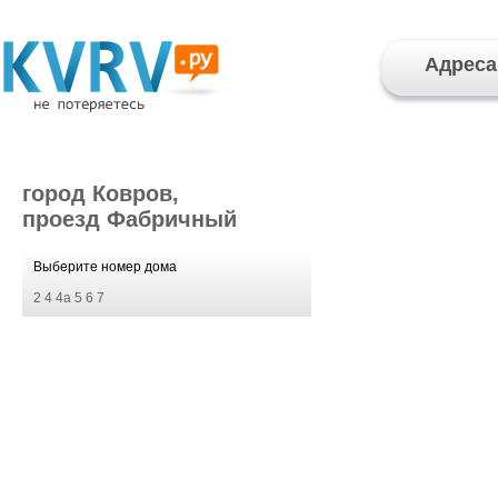
Адреса
город Ковров,
проезд Фабричный
Выберите номер дома
2
4
4а
5
6
7