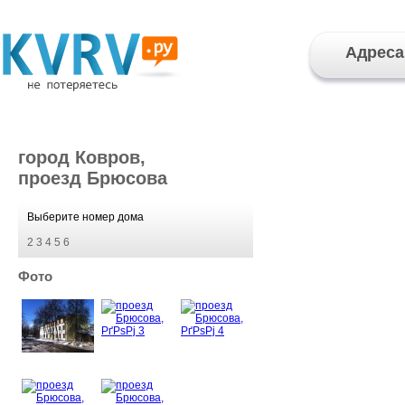
Адреса
город Ковров,
проезд Брюсова
Выберите номер дома
2
3
4
5
6
Фото