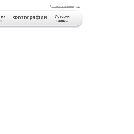
Добавить в закладки
 на
Фотографии
История
ан
города