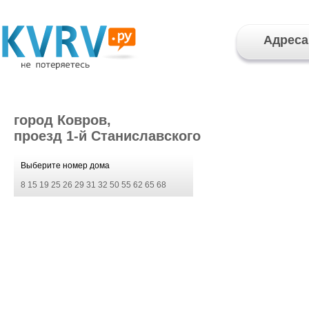
Адреса
город Ковров,
проезд 1-й Станиславского
Выберите номер дома
8
15
19
25
26
29
31
32
50
55
62
65
68