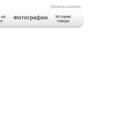
Добавить в закладки
 на
Фотографии
История
ан
города