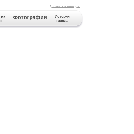
Добавить в закладки
 на
Фотографии
История
ан
города